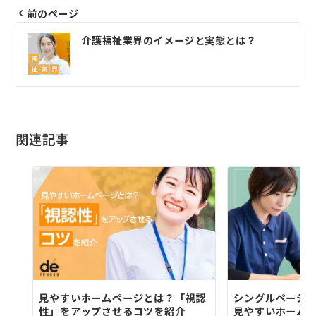
前のページ
投
介護福祉業界のイメージと実態とは？
稿
ナ
ビ
ゲ
関連記事
ー
シ
ョ
ン
見やすいホームページとは？「視認
シングルページ
性」をアップさせるコツを紹介
見やすいホーム